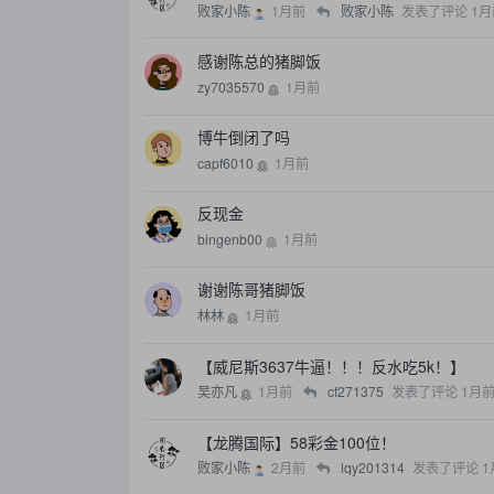
败家小陈
1月前
败家小陈
发表了评论
1月
感谢陈总的猪脚饭
zy7035570
1月前
博牛倒闭了吗
capf6010
1月前
反现金
bingenb00
1月前
谢谢陈哥猪脚饭
林林
1月前
【威尼斯3637牛逼！！！反水吃5k！】
吴亦凡
1月前
cf271375
发表了评论
1月
【龙腾国际】58彩金100位！
败家小陈
2月前
lqy201314
发表了评论
1