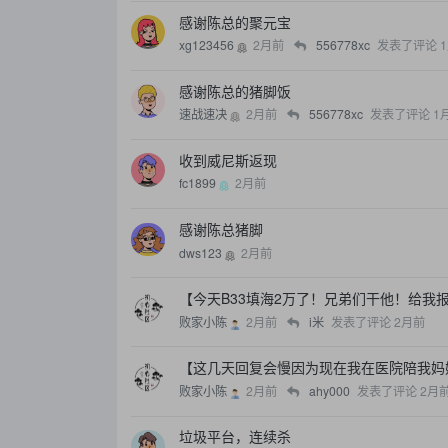
感谢陈总的聚元宝
xg123456
2月前
556778xc
发表了评论
1
感谢陈总的猪脚饭
速战速决
2月前
556778xc
发表了评论
1
收到威尼斯返现
fc1899
2月前
感谢陈总猪脚
dws123
2月前
【今天B33填海2万了！兄弟们干他！给我
败家小陈
2月前
i米
发表了评论
2月前
【这几天回复会慢因为现在我在医院陪我妈
败家小陈
2月前
ahy000
发表了评论
2月
垃圾平台，连续杀