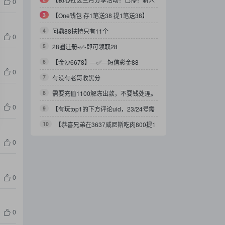
0
不用参与了！只限旧人继续！】
3
【One钱包 存1笔送38 提1笔送38】
4
问鼎88扶持只有11个
0
5
28圈注册-✅-即可领取28
6
【金沙6678】—✅—短信彩金88
0
7
有没有老哥收黑分
8
需要充值1100解冻出款，不要钱处理。
0
QQ511490063
9
【有玩top1的下方评论uid，23/24号需
要发去问人头返现！】
10
【恭喜兄弟在3637威尼斯吃肉800提1
万】
0
0
0