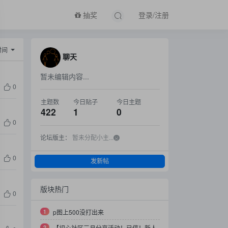
抽奖
登录/注册
时间
聊天
暂未编辑内容...
0
主题数
今日贴子
今日主题
422
1
0
0
论坛版主：
暂未分配小主...
0
发新帖
版块热门
0
1
p图上500没打出来
2
【初心社区三月分享活动！已停！新人