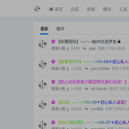
首页
白菜
担保
曝光
工具
最新
精华
【纵横国际】—✅—抽28位追梦金
败家小陈
6天前
jkljkl
发表了评论
4天前
【新葡京587】—✅—100+28⚜️初心私
败家小陈
12天前
yhm123456
发表了评论
【初心社区败家小陈回馈兄弟们活动！】
败家小陈
21天前
a5124143
发表了评论
【B33】—✅—100+59⚜️初心私人返现！
败家小陈
28天前
nnn858
发表了评论
51
【3637威尼斯】—✅—100+37⚜️初心
败家小陈
28天前
dsad202
发表了评论
3