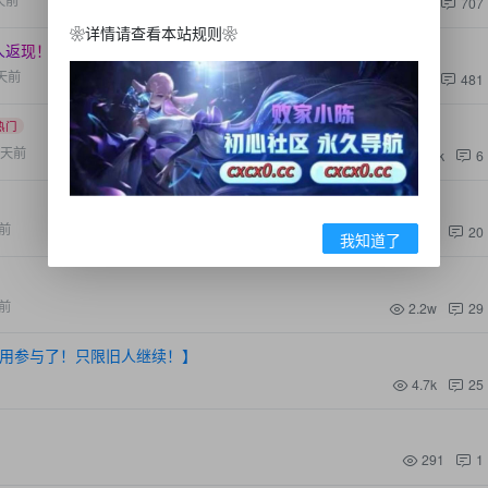
5.2w
707
❀详情请查看本站规则❀
私人返现！
推荐
天前
3.1w
481
热门
7天前
2.7k
6
前
3.4k
20
我知道了
前
2.2w
29
用参与了！只限旧人继续！】
4.7k
25
291
1