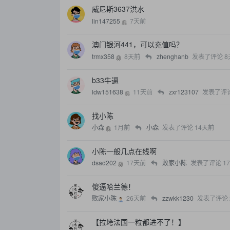
威尼斯3637洪水
lin147255
7天前
澳门银河441，可以充值吗？
trmx358
8天前
zhenghanb
发表了评论
8
b33牛逼
ldw151638
11天前
zxr123107
发表了评
找小陈
小森
1月前
小森
发表了评论
14天前
小陈一般几点在线啊
dsad202
17天前
败家小陈
发表了评论
1
傻逼哈兰德！
败家小陈
26天前
zzwkk1230
发表了评论
【拉垮法国一粒都进不了！】