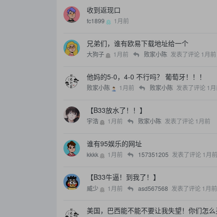
收到返现口
fc1899
1月前
兄弟们，谁有欧易下载地址给一个
大狗子
1月前
败家小陈
发表了评论
1月前
他妈的5-0，4-0 不行吗？ 葡萄牙！！！
败家小陈
1月前
败家小陈
发表了评论
1月
【B33放水了！！】
宇浩
1月前
败家小陈
发表了评论
1月前
谁有95娱乐的网址
kkkk
1月前
157351205
发表了评论
1月
【B33牛逼！到我了！】
威少
1月前
asd567568
发表了评论
1月前
美国，巴西能不能不要让我失望！你们怎么