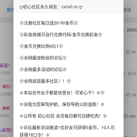
ღ初心社区永久域名：cxcx0.cc ღ
聊天
抽/爆浆
美女
广告
排行榜
彩金商城
❀注册社区每日送20-50金币❀
排序：
回帖
❀彩金商城可自行兑换代码/金币兑换彩金❀
❀金币兑换比例4比1❀
1.9k
50
已开奖
❀全网最宠粉丝的论坛❀
人返现！
❀全网最多活动的论坛❀
5天前
1.4k
6
❀全网返现最多社区！！❀
精华
♔本站合作台子都是信誉台！可安心干！♔❀
3小时前
1.9k
19
♔全程为您保驾护航，保存导航以防迷路！♔
推荐
♔让所有 初心社区 会员每日都可白嫖吃肉！♔
分钟前
6.1w
989
♔论坛最新活动邀请1位好友可获得5金币，10人可
私人返现！
推荐
获得18口令！♔
天前