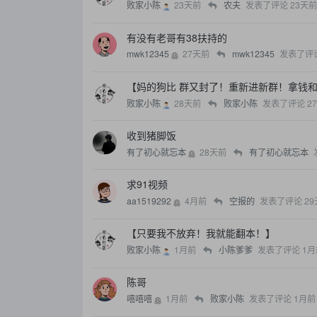
败家小陈
23天前
农夫
发表了评论
23天前
有没有老哥有38扶持的
mwk12345
27天前
mwk12345
发表了评
【妈的狗比 群又封了！重新进新群！拿钱
败家小陈
28天前
败家小陈
发表了评论
2
收到猪脚饭
有了初心就忘本
28天前
有了初心就忘本
求91视频
aa1519292
4月前
空报的
发表了评论
29
【只要我不放弃！我就能翻本！】
败家小陈
1月前
小陈爹爹
发表了评论
1月
陈哥
嘻嘻嘻
1月前
败家小陈
发表了评论
1月前