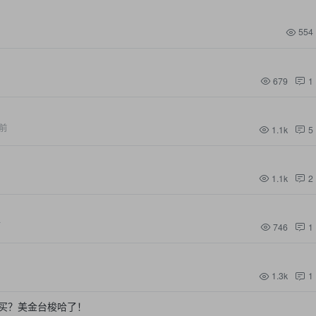
554
679
1
前
1.1k
5
1.1k
2
前
746
1
1.3k
1
买？美金台梭哈了！