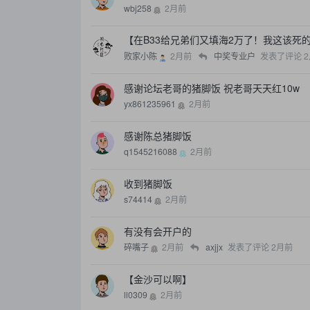
wbj258
2月前
【在B33给兄弟们又填海2万了！我这该死
败家小陈
2月前
中奖专业户
发表了评论
2
感谢论坛老哥的猪脚饭 祝老哥天天红10w
yx861235961
2月前
感谢陈总猪脚饭
q1545216088
2月前
收到猪脚饭
s74414
2月前
有没有会开户的
碎嘴子
2月前
axjjx
发表了评论
2月前
【金沙可以啊】
ll0309
2月前