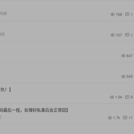
月前
768
1
月前
707
1
647
543
报仇！】
1.5k
6
妈最后一程，处理好私事后会正常回】
前
1.7k
11