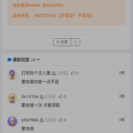
站长联系safew: @xiaochen
站长旺旺： 342370192 【不稳定！不常在】
收藏
0
最新回复
(
4
)
打死你个王八蛋
2月前
0
5
楼
要充值你是一点不说
liu1415a
2月前
0
4
楼
要充值一次 才能领取
yh67666
2月前
0
3
楼
要充值