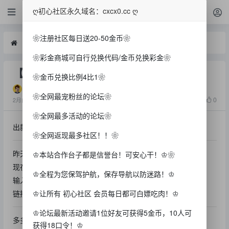
白菜
ღ初心社区永久域名：cxcx0.cc ღ
❀注册社区每日送20-50金币❀
白菜
【金马娱乐】—✅— 改版重置送38
❀彩金商城可自行兑换代码/金币兑换彩金❀
【金马娱乐】—✅— 改版重置送38
❀金币兑换比例4比1❀
qwe8850
❀全网最宠粉丝的论坛❀
1684
0
2月前
❀全网最多活动的论坛❀
出款情况：自测（严谨充值）
❀全网返现最多社区！！❀
昨天有人发过送的58，今天改了
♔本站合作台子都是信誉台！可安心干！♔❀
现在改版了 绑定手机号去兑换
♔全程为您保驾护航，保存导航以防迷路！♔
输入 jinmayule 直接领取38彩金秒到
链接：jinma4.cc
♔让所有 初心社区 会员每日都可白嫖吃肉！♔
♔论坛最新活动邀请1位好友可获得5金币，10人可
多多分享初心社区
获得18口令！♔