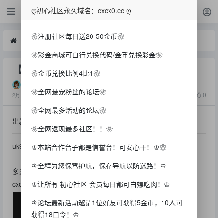
白菜
ღ初心社区永久域名：cxcx0.cc ღ
❀注册社区每日送20-50金币❀
白菜
【UK娱乐】—✅—手机验证秒29
❀彩金商城可自行兑换代码/金币兑换彩金❀
【UK娱乐】—✅—手机验证秒29
❀金币兑换比例4比1❀
一方
❀全网最宠粉丝的论坛❀
1268
0
2月前
❀全网最多活动的论坛❀
出款情况：自测（严谨充值）
❀全网返现最多社区！！❀
uk9.vip 优惠里领取
♔本站合作台子都是信誉台！可安心干！♔❀
♔全程为您保驾护航，保存导航以防迷路！♔
多多分享初心社区
♔让所有 初心社区 会员每日都可白嫖吃肉！♔
cxcx0.cc
♔论坛最新活动邀请1位好友可获得5金币，10人可
获得18口令！♔